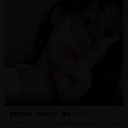
96分钟
20,150
8.9
家庭温情片《回家的路》- 感动人心佳作
一部感人的家庭温情片，通过细腻的情感描绘展现了家庭的温