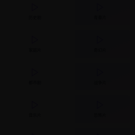
历史剧
青春片
家庭片
奇幻片
都市剧
战争片
音乐片
恐怖片