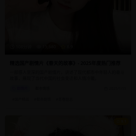
108分钟
15,680
8.9
精选国产剧情片《春天的故事》- 2025年度热门推荐
一部感人至深的国产剧情片，讲述了现代都市中年轻人的奋斗
故事，展现了当代中国的社会变迁和人情冷暖。
剧情片
都市情感
2025/1/15
#
国产精品
#
都市剧情
#
青春励志
9.1