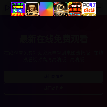
最新在线免费观看
最新在线免费观看
在线观看免费视频资源电视剧电影流畅版 · 在线
观看视频高清高清版 · 高清版
热门剧情片
热门动作片