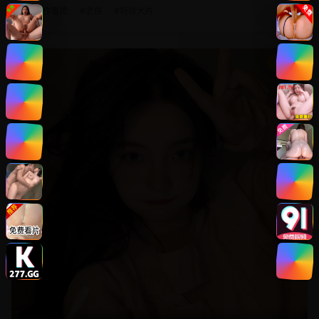
#
动作冒险
#
武侠
#
特效大片
8.8