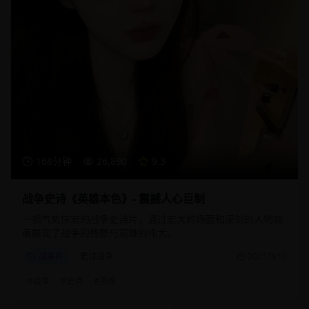
168分钟
26,890
9.3
战争史诗《英雄本色》- 震撼人心巨制
一部气势恢宏的战争史诗片，通过宏大的场面和深刻的人物刻
画展现了战争的残酷与英雄的伟大。
战争片
史诗战争
2025/3/10
#
战争
#
史诗
#
英雄