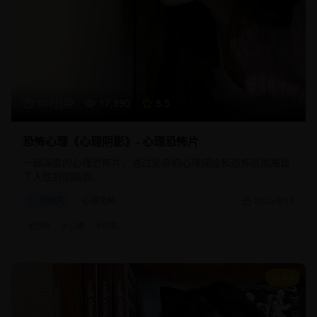
107分钟
17,890
8.5
恐怖心理《心理阴影》- 心理恐怖片
一部深度的心理恐怖片，通过复杂的心理描绘和恐怖氛围展现
了人性的阴暗面。
恐怖片
心理恐怖
2025/8/15
#
恐怖
#
心理
#
阴影
8.8