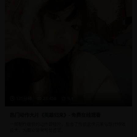
125分钟
23,450
9.1
热门动作大片《英雄归来》- 免费在线观看
一部制作精良的动作冒险片，融合了传统武侠元素与现代特效
技术，为观众带来视觉盛宴。