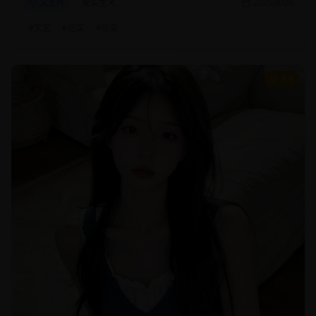
文艺片
现实主义
2025/8/20
#
文艺
#
纪实
#
现实
9.4