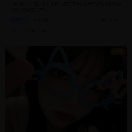
一部想象力丰富的科幻电影，展现了对未来世界的独特构想和
人类命运的深度思考。
科幻片
未来科幻
2025/2/5
#
科幻
#
未来
#
特效
8.5